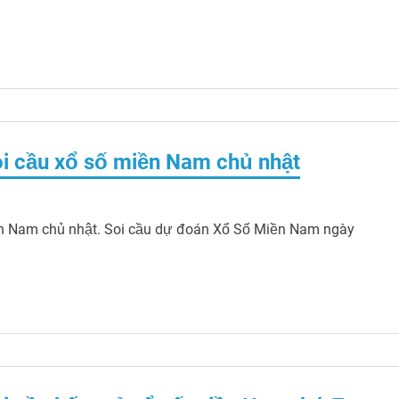
 cầu xổ số miền Nam chủ nhật
 Nam chủ nhật. Soi cầu dự đoán Xổ Số Miền Nam ngày