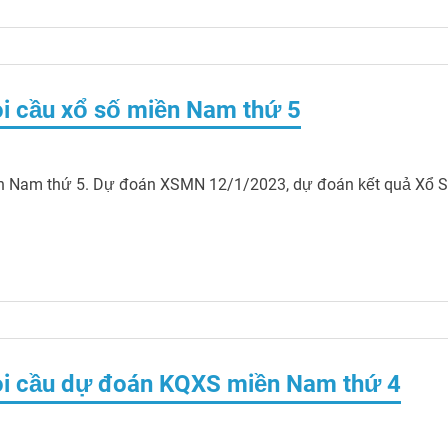
 cầu xổ số miền Nam thứ 5
n Nam thứ 5. Dự đoán XSMN 12/1/2023, dự đoán kết quả Xổ 
i cầu dự đoán KQXS miền Nam thứ 4