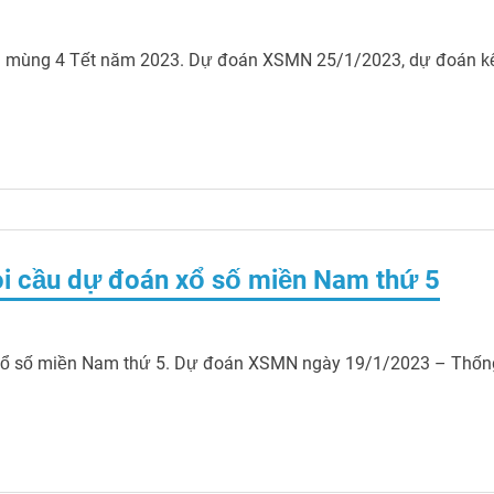
 mùng 4 Tết năm 2023. Dự đoán XSMN 25/1/2023, dự đoán k
 cầu dự đoán xổ số miền Nam thứ 5
ổ số miền Nam thứ 5. Dự đoán XSMN ngày 19/1/2023 – Thốn