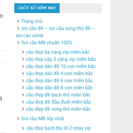
CHỐT SỐ HÔM NAY
ết
Trang chủ
soi cầu đề – soi cầu song thủ đề –
soi cau xsmb
Soi cầu MB chuẩn 100%
cầu đẹp ba càng víp miền bắc
cầu đẹp cặp 3 càng víp miền bắc
cầu đẹp dàn đề 10 con miền bắc
cầu đẹp dàn đề 4 con miền bắc
cầu đẹp dàn đề 6 con miền bắc
cầu đẹp dàn đề 8 con miền bắc
cầu đẹp đề bạch thủ miền bắc
g
cầu đẹp đề đầu đuôi miền bắc
cầu đẹp đề song thủ miền bắc
Soi cầu MB Víp nhất
cầu đẹp bạch thu lô 2 nháy víp