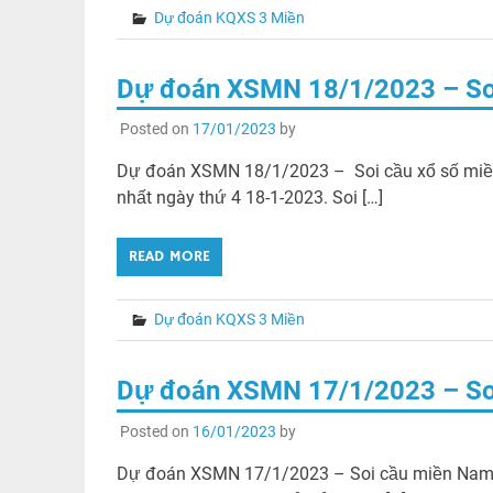
Dự đoán KQXS 3 Miền
Dự đoán XSMN 18/1/2023 – Soi
Posted on
17/01/2023
by
Dự đoán XSMN 18/1/2023 – Soi cầu xổ số miề
nhất ngày thứ 4 18-1-2023. Soi […]
READ MORE
Dự đoán KQXS 3 Miền
Dự đoán XSMN 17/1/2023 – So
Posted on
16/01/2023
by
Dự đoán XSMN 17/1/2023 – Soi cầu miền Nam n