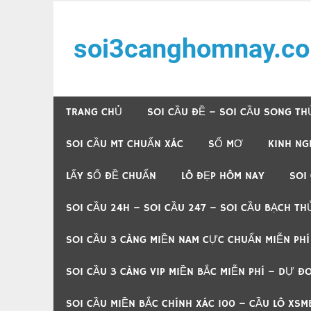
Skip
to
soi3canghomnay.c
content
Soi phải chuẩn – Đánh phải trúng
TRANG CHỦ
SOI CẦU ĐỀ – SOI CẦU SONG TH
SOI CẦU MT CHUẨN XÁC
SỔ MƠ
KINH NG
LẤY SỐ ĐỀ CHUẨN
LÔ ĐẸP HÔM NAY
SOI
SOI CẦU 24H – SOI CẦU 247 – SOI CẦU BẠCH TH
SOI CẦU 3 CÀNG MIỀN NAM CỰC CHUẨN MIỄN PH
SOI CẦU 3 CÀNG VIP MIỀN BẮC MIỄN PHÍ – DỰ Đ
SOI CẦU MIỀN BẮC CHÍNH XÁC 100 – CẦU LÔ XS