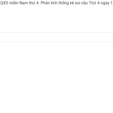
XS miền Nam thứ 4. Phân tích thống kê soi cầu Thứ 4 ngày 1