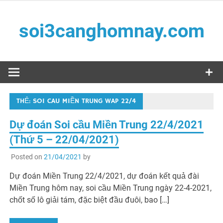
Skip
to
soi3canghomnay.com
content
Soi phải chuẩn – Đánh phải trúng
THẺ:
SOI CAU MIỀN TRUNG WAP 22/4
Dự đoán Soi cầu Miền Trung 22/4/2021
(Thứ 5 – 22/04/2021)
Posted on
21/04/2021
by
Dự đoán Miền Trung 22/4/2021, dự đoán kết quả đài
Miền Trung hôm nay, soi cầu Miền Trung ngày 22-4-2021,
chốt số lô giải tám, đặc biệt đầu đuôi, bao […]