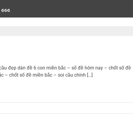
 666
u đẹp dàn đề 6 con miền bắc – số đề hôm nay – chốt số đề
 – chốt số đề miền bắc – soi cầu chính […]