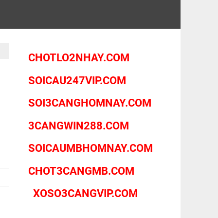
CHOTLO2NHAY.COM
SOICAU247VIP.COM
SOI3CANGHOMNAY.COM
3CANGWIN288.COM
SOICAUMBHOMNAY.COM
CHOT3CANGMB.COM
XOSO3CANGVIP.COM