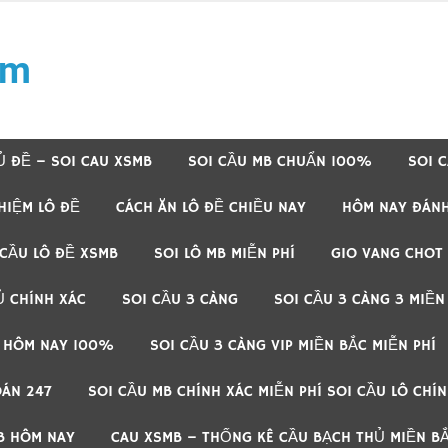
om
Ủ ĐỀ – SOI CAU XSMB
SOI CẦU MB CHUẨN 100%
SOI 
HIỆM LÔ ĐỀ
CÁCH ĂN LÔ ĐỀ CHIỀU NAY
HÔM NAY ĐÁNH
 CẦU LÔ ĐỀ XSMB
SOI LÔ MB MIỄN PHÍ
GIO VANG CHOT
Ủ CHÍNH XÁC
SOI CẦU 3 CÀNG
SOI CẦU 3 CÀNG 3 MIỀ
Í HÔM NAY 100%
SOI CẦU 3 CÀNG VIP MIỀN BẮC MIỄN PHÍ
OÁN 247
SOI CẦU MB CHÍNH XÁC MIỄN PHÍ SOI CẦU LÔ CHÍ
MB HÔM NAY
CAU XSMB – THỐNG KÊ CẦU BẠCH THỦ MIỀN B