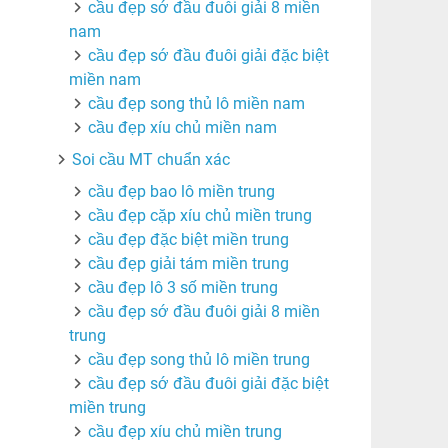
cầu đẹp sớ đầu đuôi giải 8 miền
nam
cầu đẹp sớ đầu đuôi giải đặc biệt
miền nam
cầu đẹp song thủ lô miền nam
cầu đẹp xíu chủ miền nam
Soi cầu MT chuẩn xác
cầu đẹp bao lô miền trung
cầu đẹp cặp xíu chủ miền trung
cầu đẹp đặc biệt miền trung
cầu đẹp giải tám miền trung
cầu đẹp lô 3 số miền trung
cầu đẹp sớ đầu đuôi giải 8 miền
trung
cầu đẹp song thủ lô miền trung
cầu đẹp sớ đầu đuôi giải đặc biệt
miền trung
cầu đẹp xíu chủ miền trung