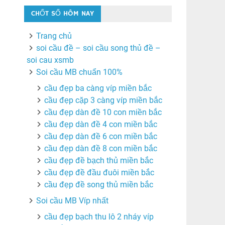
CHỐT SỐ HÔM NAY
Trang chủ
soi cầu đề – soi cầu song thủ đề –
soi cau xsmb
Soi cầu MB chuẩn 100%
cầu đẹp ba càng víp miền bắc
cầu đẹp cặp 3 càng víp miền bắc
cầu đẹp dàn đề 10 con miền bắc
cầu đẹp dàn đề 4 con miền bắc
cầu đẹp dàn đề 6 con miền bắc
cầu đẹp dàn đề 8 con miền bắc
cầu đẹp đề bạch thủ miền bắc
cầu đẹp đề đầu đuôi miền bắc
cầu đẹp đề song thủ miền bắc
Soi cầu MB Víp nhất
cầu đẹp bạch thu lô 2 nháy víp