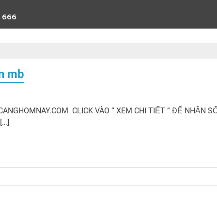
 666
on mb
SOI3CANGHOMNAY.COM CLICK VÀO ” XEM CHI TIẾT ” ĐỂ NHẬN S
[…]