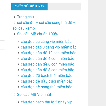
CHỐT SỐ HÔM NAY
Trang chủ
soi cầu đề – soi cầu song thủ đề –
soi cau xsmb
Soi cầu MB chuẩn 100%
cầu đẹp ba càng víp miền bắc
cầu đẹp cặp 3 càng víp miền bắc
cầu đẹp dàn đề 10 con miền bắc
cầu đẹp dàn đề 4 con miền bắc
cầu đẹp dàn đề 6 con miền bắc
cầu đẹp dàn đề 8 con miền bắc
cầu đẹp đề bạch thủ miền bắc
cầu đẹp đề đầu đuôi miền bắc
cầu đẹp đề song thủ miền bắc
Soi cầu MB Víp nhất
cầu đẹp bạch thu lô 2 nháy víp