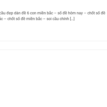
u đẹp dàn đề 6 con miền bắc – số đề hôm nay – chốt số đề
 – chốt số đề miền bắc – soi cầu chính […]