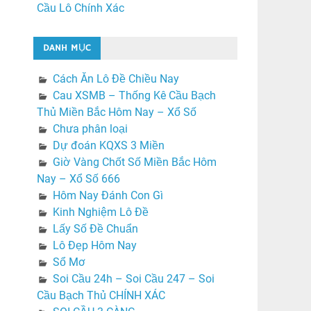
Cầu Lô Chính Xác
DANH MỤC
Cách Ăn Lô Đề Chiều Nay
Cau XSMB – Thống Kê Cầu Bạch
Thủ Miền Bắc Hôm Nay – Xổ Số
Chưa phân loại
Dự đoán KQXS 3 Miền
Giờ Vàng Chốt Số Miền Bắc Hôm
Nay – Xổ Số 666
Hôm Nay Đánh Con Gì
Kinh Nghiệm Lô Đề
Lấy Số Đề Chuẩn
Lô Đẹp Hôm Nay
Sổ Mơ
Soi Cầu 24h – Soi Cầu 247 – Soi
Cầu Bạch Thủ CHÍNH XÁC