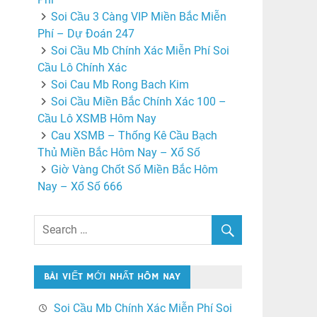
Soi Cầu 3 Càng VIP Miền Bắc Miễn
Phí – Dự Đoán 247
Soi Cầu Mb Chính Xác Miễn Phí Soi
Cầu Lô Chính Xác
Soi Cau Mb Rong Bach Kim
Soi Cầu Miền Bắc Chính Xác 100 –
Cầu Lô XSMB Hôm Nay
Cau XSMB – Thống Kê Cầu Bạch
Thủ Miền Bắc Hôm Nay – Xổ Số
Giờ Vàng Chốt Số Miền Bắc Hôm
Nay – Xổ Số 666
BÀI VIẾT MỚI NHẤT HÔM NAY
Soi Cầu Mb Chính Xác Miễn Phí Soi