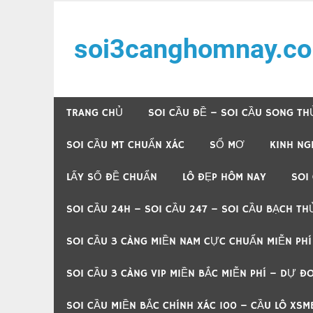
Skip
to
soi3canghomnay.c
content
Soi phải chuẩn – Đánh phải trúng
TRANG CHỦ
SOI CẦU ĐỀ – SOI CẦU SONG TH
SOI CẦU MT CHUẨN XÁC
SỔ MƠ
KINH NG
LẤY SỐ ĐỀ CHUẨN
LÔ ĐẸP HÔM NAY
SOI
SOI CẦU 24H – SOI CẦU 247 – SOI CẦU BẠCH TH
SOI CẦU 3 CÀNG MIỀN NAM CỰC CHUẨN MIỄN PH
SOI CẦU 3 CÀNG VIP MIỀN BẮC MIỄN PHÍ – DỰ Đ
SOI CẦU MIỀN BẮC CHÍNH XÁC 100 – CẦU LÔ XS