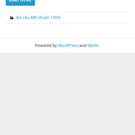
READ MORE
Soi cầu MB chuẩn 100%
Powered by
WordPress
and
Merlin
.