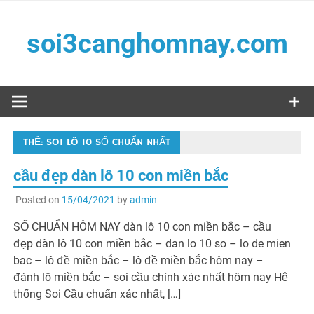
Skip
to
soi3canghomnay.com
content
Soi phải chuẩn – Đánh phải trúng
THẺ:
SOI LÔ 10 SỐ CHUẨN NHẤT
cầu đẹp dàn lô 10 con miền bắc
Posted on
15/04/2021
by
admin
SỐ CHUẨN HÔM NAY dàn lô 10 con miền bắc – cầu
đẹp dàn lô 10 con miền bắc – dan lo 10 so – lo de mien
bac – lô đề miền bắc – lô đề miền bắc hôm nay –
đánh lô miền bắc – soi cầu chính xác nhất hôm nay Hệ
thống Soi Cầu chuẩn xác nhất, […]