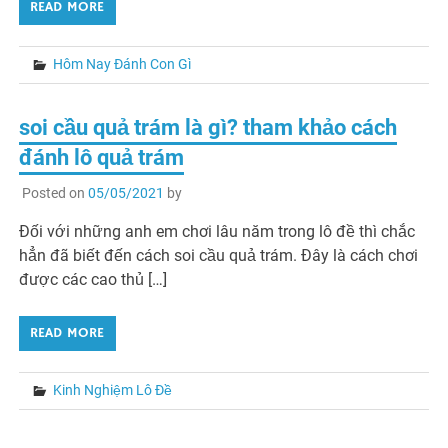
READ MORE
Hôm Nay Đánh Con Gì
soi cầu quả trám là gì? tham khảo cách
đánh lô quả trám
Posted on
05/05/2021
by
Đối với những anh em chơi lâu năm trong lô đề thì chắc
hẳn đã biết đến cách soi cầu quả trám. Đây là cách chơi
được các cao thủ […]
READ MORE
Kinh Nghiệm Lô Đề