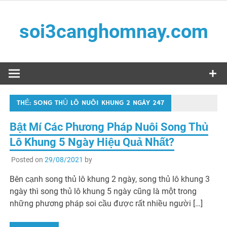
Skip
to
soi3canghomnay.com
content
Soi phải chuẩn – Đánh phải trúng
THẺ:
SONG THỦ LÔ NUÔI KHUNG 2 NGÀY 247
Bật Mí Các Phương Pháp Nuôi Song Thủ
Lô Khung 5 Ngày Hiệu Quả Nhất?
Posted on
29/08/2021
by
Bên cạnh song thủ lô khung 2 ngày, song thủ lô khung 3
ngày thì song thủ lô khung 5 ngày cũng là một trong
những phương pháp soi cầu được rất nhiều người […]