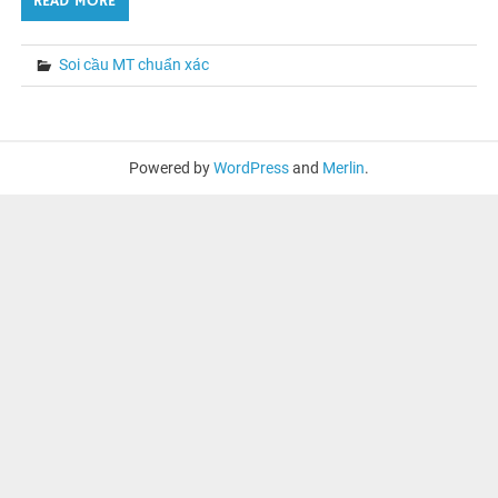
READ MORE
Soi cầu MT chuẩn xác
Powered by
WordPress
and
Merlin
.