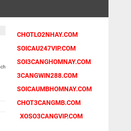
CHOTLO2NHAY.COM
SOICAU247VIP.COM
SOI3CANGHOMNAY.COM
ách
3CANGWIN288.COM
SOICAUMBHOMNAY.COM
CHOT3CANGMB.COM
XOSO3CANGVIP.COM