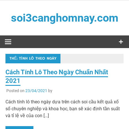
Skip
to
soi3canghomnay.com
content
Soi phải chuẩn – Đánh phải trúng
THẺ:
TÍNH LÔ THEO NGÀY
Cách Tính Lô Theo Ngày Chuẩn Nhất
2021
Posted on
23/04/2021
by
Cách tính lô theo ngày dựa trên cách soi cầu kết quả xổ
số chuyên nghiệp và khoa học, bạn sẽ xác định tần suất
và tỉ lệ về của con […]