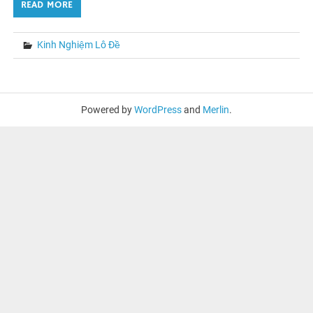
READ MORE
Kinh Nghiệm Lô Đề
Powered by
WordPress
and
Merlin
.