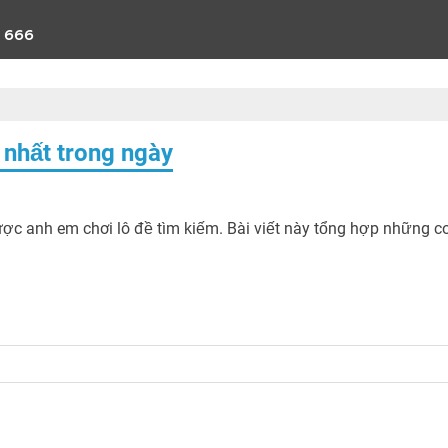
 666
 nhất trong ngày
ược anh em chơi lô đề tìm kiếm. Bài viết này tổng hợp những c