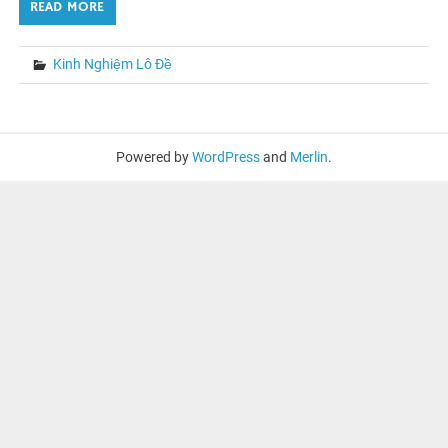
READ MORE
Kinh Nghiệm Lô Đề
Powered by
WordPress
and
Merlin
.