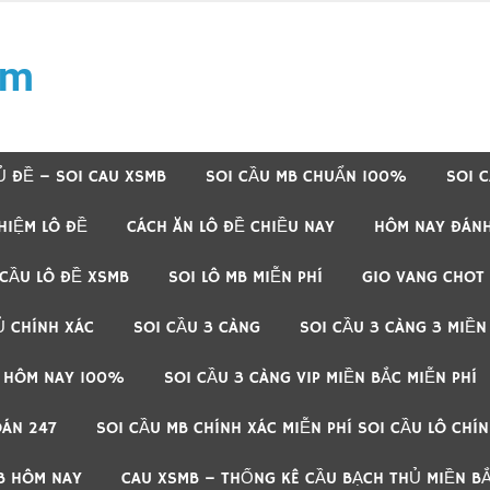
om
Ủ ĐỀ – SOI CAU XSMB
SOI CẦU MB CHUẨN 100%
SOI 
HIỆM LÔ ĐỀ
CÁCH ĂN LÔ ĐỀ CHIỀU NAY
HÔM NAY ĐÁNH
 CẦU LÔ ĐỀ XSMB
SOI LÔ MB MIỄN PHÍ
GIO VANG CHOT
Ủ CHÍNH XÁC
SOI CẦU 3 CÀNG
SOI CẦU 3 CÀNG 3 MIỀ
Í HÔM NAY 100%
SOI CẦU 3 CÀNG VIP MIỀN BẮC MIỄN PHÍ
OÁN 247
SOI CẦU MB CHÍNH XÁC MIỄN PHÍ SOI CẦU LÔ CHÍ
MB HÔM NAY
CAU XSMB – THỐNG KÊ CẦU BẠCH THỦ MIỀN B