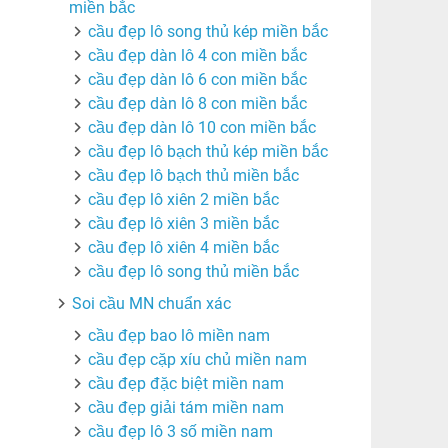
miền bắc
cầu đẹp lô song thủ kép miền bắc
cầu đẹp dàn lô 4 con miền bắc
cầu đẹp dàn lô 6 con miền bắc
cầu đẹp dàn lô 8 con miền bắc
cầu đẹp dàn lô 10 con miền bắc
cầu đẹp lô bạch thủ kép miền bắc
cầu đẹp lô bạch thủ miền bắc
cầu đẹp lô xiên 2 miền bắc
cầu đẹp lô xiên 3 miền bắc
cầu đẹp lô xiên 4 miền bắc
cầu đẹp lô song thủ miền bắc
Soi cầu MN chuẩn xác
cầu đẹp bao lô miền nam
cầu đẹp cặp xíu chủ miền nam
cầu đẹp đặc biệt miền nam
cầu đẹp giải tám miền nam
cầu đẹp lô 3 số miền nam