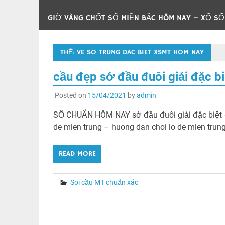
GIỜ VÀNG CHỐT SỐ MIỀN BẮC HÔM NAY – XỔ SỐ
THẺ:
VE SO TRUNG DAC BIET XSMT HOM NAY
cầu đẹp sớ đầu đuôi giải đặc bi
Posted on
15/04/2021
by
admin
SỐ CHUẨN HÔM NAY sớ đầu đuôi giải đặc biệt – 
de mien trung – huong dan choi lo de mien trung
READ MORE
Soi cầu MT chuẩn xác