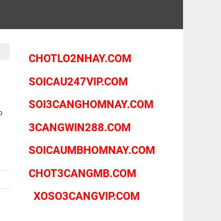
CHOTLO2NHAY.COM
SOICAU247VIP.COM
SOI3CANGHOMNAY.COM
o
3CANGWIN288.COM
SOICAUMBHOMNAY.COM
CHOT3CANGMB.COM
XOSO3CANGVIP.COM