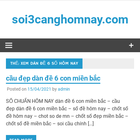
Skip
to
soi3canghomnay.com
content
Soi phải chuẩn – Đánh phải trúng
THẺ:
XEM DÀN ĐỀ 6 SỐ HÔM NAY
cầu đẹp dàn đề 6 con miền bắc
Posted on
15/04/2021
by
admin
SỐ CHUẨN HÔM NAY dàn đề 6 con miền bắc – cầu
đẹp dàn đề 6 con miền bắc – số đề hôm nay – chốt số
đề hôm nay – chot so de mn – chốt số đẹp miền bắc –
chốt số đề miền bắc – soi cầu chính […]