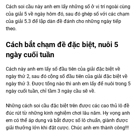
Cách soi cầu này anh em lấy những số ở vị trí ngoài cùng
của giải 5 về ngày hôm đó, sau đó ghép số với các chạm
của giải 5.3 để lập dàn đề đánh cho những ngày tiếp
theo.
Cách bắt chạm đề đặc biệt, nuôi 5
ngày cuối tuần
Cách này anh em lấy số đầu tiên của giải đặc biệt về
ngày thứ 2, sau đó cộng số đầu tiên của giải đặc biệt về
ngày thứ 3. Được tổng nào thì anh em lấy để nuôi trong 5
ngày cuối tuần, chỉ tầm 3 ngày cầu sẽ về.
Những cách soi cầu đặc biệt trên được các cao thủ lô đề
đúc rút từ những kinh nghiệm chơi lâu năm. Hy vọng anh
em có thể áp dụng và bắt được số lô chuẩn, giành được
giải thưởng lớn khi đặt cược. Chúc anh em thành công!!!