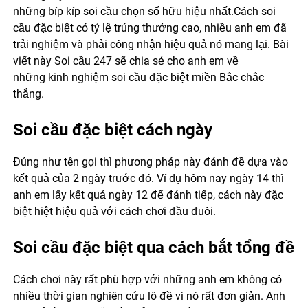
những bíp kíp soi cầu chọn số hữu hiệu nhất.Cách soi
cầu đặc biệt có tỷ lệ trúng thưởng cao, nhiều anh em đã
trải nghiệm và phải công nhận hiệu quả nó mang lại. Bài
viết này Soi cầu 247 sẽ chia sẻ cho anh em về
những kinh nghiệm soi cầu đặc biệt miền Bắc chắc
thắng.
Soi cầu đặc biệt cách ngày
Đúng như tên gọi thì phương pháp này đánh đề dựa vào
kết quả của 2 ngày trước đó. Ví dụ hôm nay ngày 14 thì
anh em lấy kết quả ngày 12 để đánh tiếp, cách này đặc
biệt hiệt hiệu quả với cách chơi đầu đuôi.
Soi cầu đặc biệt qua cách bắt tổng đề
Cách chơi này rất phù hợp với những anh em không có
nhiều thời gian nghiên cứu lô đề vì nó rất đơn giản. Anh