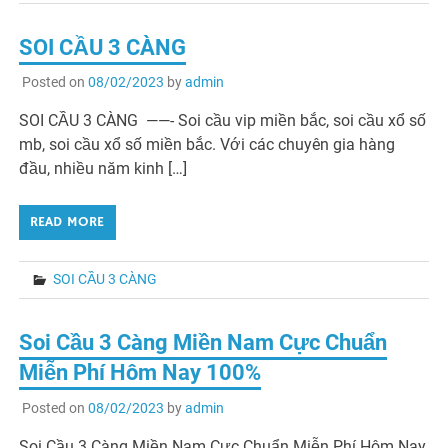
SOI CẦU 3 CÀNG
Posted on
08/02/2023
by
admin
SOI CẦU 3 CÀNG ——- Soi cầu vip miền bắc, soi cầu xổ số
mb, soi cầu xổ số miền bắc. Với các chuyên gia hàng
đầu, nhiều năm kinh […]
READ MORE
SOI CẦU 3 CÀNG
Soi Cầu 3 Càng Miền Nam Cực Chuẩn
Miễn Phí Hôm Nay 100%
Posted on
08/02/2023
by
admin
Soi Cầu 3 Càng Miền Nam Cực Chuẩn Miễn Phí Hôm Nay