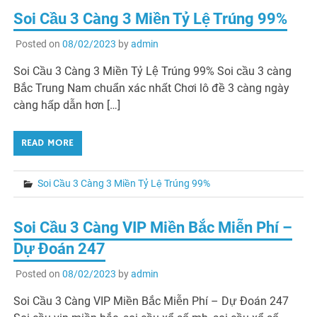
Soi Cầu 3 Càng 3 Miền Tỷ Lệ Trúng 99%
Posted on
08/02/2023
by
admin
Soi Cầu 3 Càng 3 Miền Tỷ Lệ Trúng 99% Soi cầu 3 càng
Bắc Trung Nam chuẩn xác nhất Chơi lô đề 3 càng ngày
càng hấp dẫn hơn […]
READ MORE
Soi Cầu 3 Càng 3 Miền Tỷ Lệ Trúng 99%
Soi Cầu 3 Càng VIP Miền Bắc Miễn Phí –
Dự Đoán 247
Posted on
08/02/2023
by
admin
Soi Cầu 3 Càng VIP Miền Bắc Miễn Phí – Dự Đoán 247