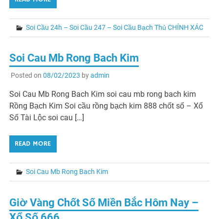
Soi Cầu 24h – Soi Cầu 247 – Soi Cầu Bạch Thủ CHÍNH XÁC
Soi Cau Mb Rong Bach Kim
Posted on
08/02/2023
by
admin
Soi Cau Mb Rong Bach Kim soi cau mb rong bach kim
Rồng Bạch Kim Soi cầu rồng bạch kim 888 chốt số – Xổ
Số Tài Lộc soi cau […]
READ MORE
Soi Cau Mb Rong Bach Kim
Giờ Vàng Chốt Số Miền Bắc Hôm Nay –
Xổ Số 666