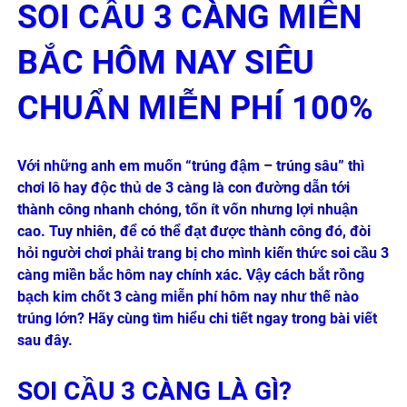
SOI CẦU 3 CÀNG MIỀN
BẮC HÔM NAY SIÊU
CHUẨN MIỄN PHÍ 100%
Với những anh em muốn “trúng đậm – trúng sâu” thì
chơi lô hay độc thủ de 3 càng là con đường dẫn tới
thành công nhanh chóng, tốn ít vốn nhưng lợi nhuận
cao. Tuy nhiên, để có thể đạt được thành công đó, đòi
hỏi người chơi phải trang bị cho mình kiến thức soi cầu 3
càng miền bắc hôm nay chính xác. Vậy cách bắt rồng
bạch kim chốt 3 càng miễn phí hôm nay như thế nào
trúng lớn? Hãy cùng tìm hiểu chi tiết ngay trong bài viết
sau đây.
SOI CẦU 3 CÀNG LÀ GÌ?