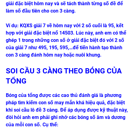
giải đặc biệt hôm nay và sẽ tách thành từng số đề để
làm số đầu tiên cho con 3 càng.
Ví dụ: KQXS giải 7 về hôm nay với 2 số cuối là 95, kết
hợp với giải đặc biệt nổ 14503. Lúc này, anh em có thể
ghép 1 trong những con số ở giải đặc biệt đó với 2 số
của giải 7 như 495, 195, 595,…để tiến hành tạo thành
con 3 càng đánh hôm nay hoặc nuôi khung.
SOI CẦU 3 CÀNG THEO BÓNG CỦA
TỔNG
Bóng của tổng được các cao thủ đánh giá là phương
pháp tìm kiếm con số may mắn khá hiệu quả, đặc biệt
khi soi cầu lô đề 3 càng. Để áp dụng được kỹ thuật này,
đòi hỏi anh em phải ghi nhớ các bóng số âm và dương
của mỗi con số. Cụ thể: