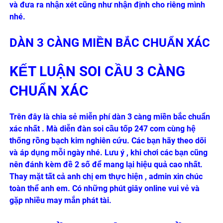
và đưa ra nhận xét cũng như nhận định cho riêng mình
nhé.
DÀN 3 CÀNG MIỀN BẮC CHUẨN XÁC
KẾT LUẬN SOI CẦU 3 CÀNG
CHUẨN XÁC
Trên đây là chia sẻ miễn phí dàn 3 càng miền bắc chuẩn
xác nhất . Mà diễn đàn soi cầu tốp 247 com cùng hệ
thống rồng bạch kim nghiên cứu. Các bạn hãy theo dõi
và áp dụng mỗi ngày nhé. Lưu ý , khi chơi các bạn cũng
nên đánh kèm đề 2 số để mang lại hiệu quả cao nhất.
Thay mặt tất cả anh chị em thực hiện , admin xin chúc
toàn thể anh em. Có những phút giây online vui vẻ và
gặp nhiều may mắn phát tài.