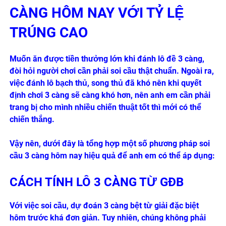
CÀNG HÔM NAY VỚI TỶ LỆ
TRÚNG CAO
Muốn ăn được tiền thưởng lớn khi đánh lô đề 3 càng,
đòi hỏi người chơi cần phải soi cầu thật chuẩn. Ngoài ra,
việc đánh lô bạch thủ, song thủ đã khó nên khi quyết
định chơi 3 càng sẽ càng khó hơn, nên anh em cần phải
trang bị cho mình nhiều chiến thuật tốt thì mới có thể
chiến thắng.
Vậy nên, dưới đây là tổng hợp một số phương pháp soi
cầu 3 càng hôm nay hiệu quả để anh em có thể áp dụng:
CÁCH TÍNH LÔ 3 CÀNG TỪ GĐB
Với việc soi cầu, dự đoán 3 càng bệt từ giải đặc biệt
hôm trước khá đơn giản. Tuy nhiên, chúng không phải