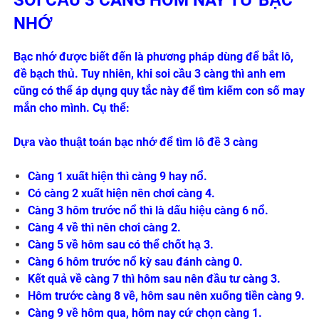
SOI CẦU 3 CÀNG HÔM NAY TỪ BẠC
NHỚ
Bạc nhớ được biết đến là phương pháp dùng để bắt lô,
đề bạch thủ. Tuy nhiên, khi soi cầu 3 càng thì anh em
cũng có thể áp dụng quy tắc này để tìm kiếm con số may
mắn cho mình. Cụ thể:
Dựa vào thuật toán bạc nhớ để tìm lô đề 3 càng
Càng 1 xuất hiện thì càng 9 hay nổ.
Có càng 2 xuất hiện nên chơi càng 4.
Càng 3 hôm trước nổ thì là dấu hiệu càng 6 nổ.
Càng 4 về thì nên chơi càng 2.
Càng 5 về hôm sau có thể chốt hạ 3.
Càng 6 hôm trước nổ kỳ sau đánh càng 0.
Kết quả về càng 7 thì hôm sau nên đầu tư càng 3.
Hôm trước càng 8 về, hôm sau nên xuống tiền càng 9.
Càng 9 về hôm qua, hôm nay cứ chọn càng 1.