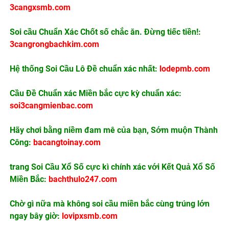
3cangxsmb.com
Soi cầu Chuẩn Xác Chốt số chắc ăn. Đừng tiếc tiền!:
3cangrongbachkim.com
Hệ thống Soi Cầu Lô Đề chuẩn xác nhất:
lodepmb.com
Cầu Đề Chuẩn xác Miền bắc cực kỳ chuẩn xác:
soi3cangmienbac.com
Hãy chơi bằng niềm đam mê của bạn, Sớm muộn Thành
Công:
bacangtoinay.com
trang Soi Cầu Xổ Số cực kì chính xác với Kết Quả Xổ Số
Miền Bắc:
bachthulo247.com
Chờ gì nữa mà không soi cầu miền bắc cùng trúng lớn
ngay bây giờ:
lovipxsmb.com