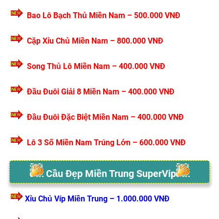
Bao Lô Bạch Thủ Miền Nam – 500.000 VNĐ
Cặp Xỉu Chủ Miền Nam – 800.000 VNĐ
Song Thủ Lô Miền Nam – 400.000 VNĐ
Đầu Đuôi Giải 8 Miền Nam – 400.000 VNĐ
Đầu Đuôi Đặc Biệt Miền Nam – 400.000 VNĐ
Lô 3 Số Miền Nam Trúng Lớn – 600.000 VNĐ
Cầu Đẹp Miền Trung SuperVip
Xỉu Chủ Víp Miền Trung – 1.000.000 VNĐ