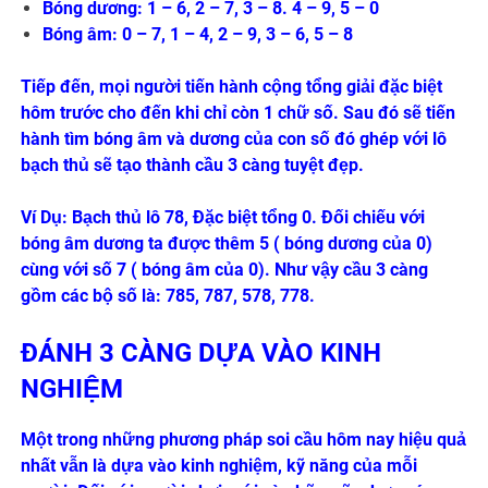
Bóng dương: 1 – 6, 2 – 7, 3 – 8. 4 – 9, 5 – 0
Bóng âm: 0 – 7, 1 – 4, 2 – 9, 3 – 6, 5 – 8
Tiếp đến, mọi người tiến hành cộng tổng giải đặc biệt
hôm trước cho đến khi chỉ còn 1 chữ số. Sau đó sẽ tiến
hành tìm bóng âm và dương của con số đó ghép với lô
bạch thủ sẽ tạo thành cầu 3 càng tuyệt đẹp.
Ví Dụ: Bạch thủ lô 78, Đặc biệt tổng 0. Đối chiếu với
bóng âm dương ta được thêm 5 ( bóng dương của 0)
cùng với số 7 ( bóng âm của 0). Như vậy cầu 3 càng
gồm các bộ số là: 785, 787, 578, 778.
ĐÁNH 3 CÀNG DỰA VÀO KINH
NGHIỆM
Một trong những phương pháp soi cầu hôm nay hiệu quả
nhất vẫn là dựa vào kinh nghiệm, kỹ năng của mỗi