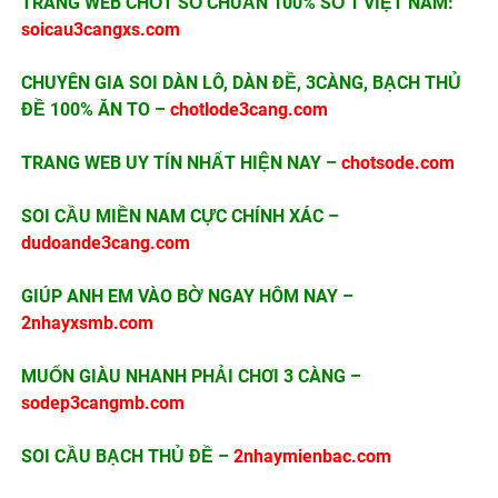
TRANG WEB CHỐT SỐ CHUẨN 100% SỐ 1 VIỆT NAM:
soicau3cangxs.com
CHUYÊN GIA SOI DÀN LÔ, DÀN ĐỀ, 3CÀNG, BẠCH THỦ
ĐỀ 100% ĂN TO –
chotlode3cang.com
TRANG WEB UY TÍN NHẤT HIỆN NAY –
chotsode.com
SOI CẦU MIỀN NAM CỰC CHÍNH XÁC –
dudoande3cang.com
GIÚP ANH EM VÀO BỜ NGAY HÔM NAY –
2nhayxsmb.com
MUỐN GIÀU NHANH PHẢI CHƠI 3 CÀNG –
sodep3cangmb.com
SOI CẦU BẠCH THỦ ĐỀ –
2nhaymienbac.com