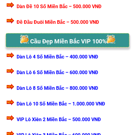
Dàn Đề 10 Số Miền Bắc – 500.000 VNĐ
Đề Đầu Đuôi Miền Bắc – 500.000 VNĐ
Cầu Đẹp Miền Bắc VIP 100%
Dàn Lô 4 Số Miền Bắc – 400.000 VNĐ
Dàn Lô 6 Số Miền Bắc – 600.000 VNĐ
Dàn Lô 8 Số Miền Bắc – 800.000 VNĐ
Dàn Lô 10 Số Miền Bắc – 1.000.000 VNĐ
VIP Lô Xiên 2 Miền Bắc – 500.000 VNĐ