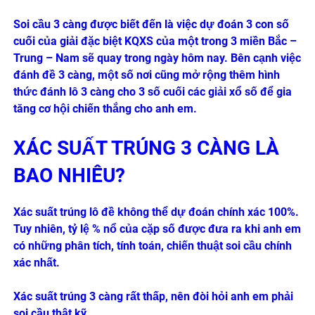
Soi cầu 3 càng được biết đến là việc dự đoán 3 con số
cuối của giải đặc biệt KQXS của một trong 3 miền Bắc –
Trung – Nam sẽ quay trong ngày hôm nay. Bên cạnh việc
đánh đề 3 càng, một số nơi cũng mở rộng thêm hình
thức đánh lô 3 càng cho 3 số cuối các giải xổ số để gia
tăng cơ hội chiến thắng cho anh em.
XÁC SUẤT TRÚNG 3 CÀNG LÀ
BAO NHIÊU?
Xác suất trúng lô đề không thể dự đoán chính xác 100%.
Tuy nhiên, tỷ lệ % nổ của cặp số được đưa ra khi anh em
có những phân tích, tính toán, chiến thuật soi cầu chính
xác nhất.
Xác suất trúng 3 càng rất thấp, nên đòi hỏi anh em phải
soi cầu thật kỹ