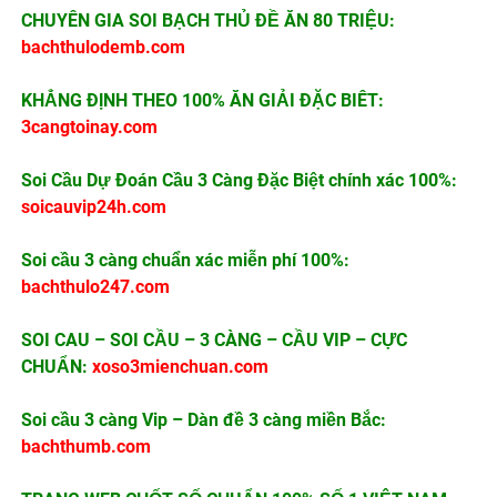
CHUYÊN GIA SOI BẠCH THỦ ĐỀ ĂN 80 TRIỆU:
bachthulodemb.com
KHẲNG ĐỊNH THEO 100% ĂN GIẢI ĐẶC BIÊT:
3cangtoinay.com
Soi Cầu Dự Đoán Cầu 3 Càng Đặc Biệt chính xác 100%:
soicauvip24h.com
Soi cầu 3 càng chuẩn xác miễn phí 100%:
bachthulo247.com
SOI CAU – SOI CẦU – 3 CÀNG – CẦU VIP – CỰC
CHUẨN:
xoso3mienchuan.com
Soi cầu 3 càng Vip – Dàn đề 3 càng miền Bắc:
bachthumb.com