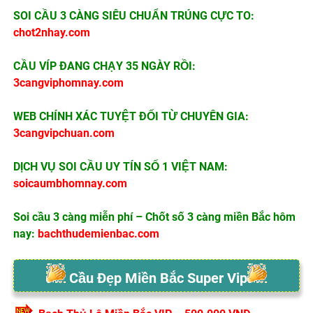
SOI CẦU 3 CÀNG SIÊU CHUẨN TRÚNG CỰC TO:
chot2nhay.com
CẦU VÍP ĐANG CHẠY 35 NGÀY RỒI:
3cangviphomnay.com
WEB CHÍNH XÁC TUYỆT ĐỐI TỪ CHUYÊN GIA:
3cangvipchuan.com
DỊCH VỤ SOI CẦU UY TÍN SỐ 1 VIỆT NAM:
soicaumbhomnay.com
Soi cầu 3 càng miễn phí – Chốt số 3 càng miền Bắc hôm
nay:
bachthudemienbac.com
Cầu Đẹp Miền Bắc Super Vip