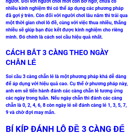
người. Đối với người chơi mới còn bỡ ngỡ, chưa có
nhiều kinh nghiệm thì có thể áp dụng các phương pháp
đã gợi ý trên. Còn đối với người chơi lâu năm thì trải qua
một thời gian chơi lô đề, cùng với việc thua nhiều, thắng
nhiều sẽ giúp bạn đúc kết được kinh nghiệm cho riêng
mình. Đó chính là cách soi cầu hiệu quả nhất.
CÁCH BẮT 3 CÀNG THEO NGÀY
CHẴN LẺ
Soi cầu 3 càng chẵn lẻ là một phương pháp khá dễ dàng
để áp dụng với hiệu quả cao. Cụ thể ở phương pháp này,
anh em sẽ tiến hành đánh các càng chẵn lẻ tương ứng
các ngày trong tuần. Nếu ngày chẵn thì đánh các càng
chẵn là 0, 2, 4, 6, 8 còn ngày lẻ sẽ đánh càng lẻ 1, 3, 5, 7,
9 và chờ đợi may mắn.
BÍ KÍP ĐÁNH LÔ ĐỀ 3 CÀNG ĐỂ