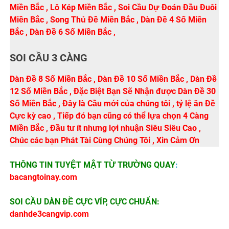
Miền Bắc , Lô Kép Miền Bắc , Soi Cầu Dự Đoán Đầu Đuôi
Miền Bắc , Song Thủ Đề Miền Bắc , Dàn Đề 4 Số Miền
Bắc , Dàn Đề 6 Số Miền Bắc ,
SOI CẦU 3 CÀNG
Dàn Đề 8 Số Miền Bắc , Dàn Đề 10 Số Miền Bắc , Dàn Đề
12 Số Miền Bắc , Đặc Biệt Bạn Sẽ Nhận được Dàn Đề 30
Số Miền Bắc , Đây là Cầu mới của chúng tôi , tỷ lệ ăn Đề
Cực kỳ cao , Tiếp đó bạn cũng có thể lựa chọn 4 Càng
Miền Bắc , Đầu tư ít nhưng lợi nhuận Siêu Siêu Cao ,
Chúc các bạn Phát Tài Cùng Chúng Tôi , Xin Cảm Ơn
THÔNG TIN TUYỆT MẬT TỪ TRƯỜNG QUAY
:
bacangtoinay.com
SOI CẦU DÀN ĐỀ CỰC VÍP, CỰC CHUẨN:
danhde3cangvip.com