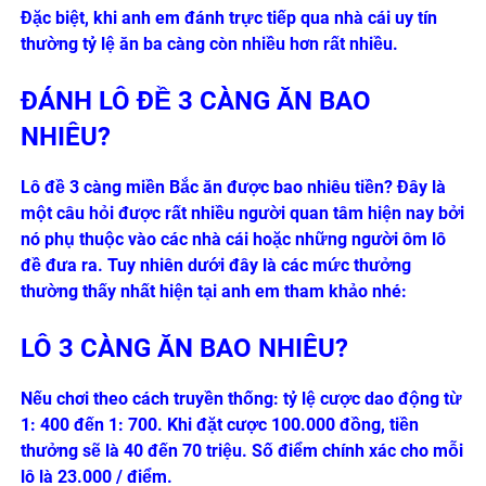
Đặc biệt, khi anh em đánh trực tiếp qua nhà cái uy tín
thường tỷ lệ ăn ba càng còn nhiều hơn rất nhiều.
ĐÁNH LÔ ĐỀ 3 CÀNG ĂN BAO
NHIÊU?
Lô đề 3 càng miền Bắc ăn được bao nhiêu tiền? Đây là
một câu hỏi được rất nhiều người quan tâm hiện nay bởi
nó phụ thuộc vào các nhà cái hoặc những người ôm lô
đề đưa ra. Tuy nhiên dưới đây là các mức thưởng
thường thấy nhất hiện tại anh em tham khảo nhé:
LÔ 3 CÀNG ĂN BAO NHIÊU?
Nếu chơi theo cách truyền thống: tỷ lệ cược dao động từ
1: 400 đến 1: 700. Khi đặt cược 100.000 đồng, tiền
thưởng sẽ là 40 đến 70 triệu. Số điểm chính xác cho mỗi
lô là 23.000 / điểm.