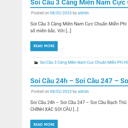
Soi Cầu 3 Càng Miền Nam Cực
Posted on
08/02/2023
by
admin
Soi Cầu 3 Càng Miền Nam Cực Chuẩn Miễn Phí H
số miền bắc. Với […]
READ MORE
Soi Cầu 3 Càng Miền Nam Cực Chuẩn Miễn Phí 
Soi Cầu 24h – Soi Cầu 247 – 
Posted on
08/02/2023
by
admin
Soi Cầu 24h – Soi Cầu 247 – Soi Cầu Bạch Thủ
CHÍNH XÁC SOI CẦU […]
READ MORE